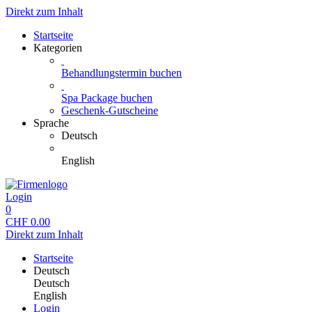
Direkt zum Inhalt
Startseite
Kategorien
Behandlungstermin buchen
Spa Package buchen
Geschenk-Gutscheine
Sprache
Deutsch
English
Login
0
CHF
0.00
Direkt zum Inhalt
Startseite
Deutsch
Deutsch
English
Login