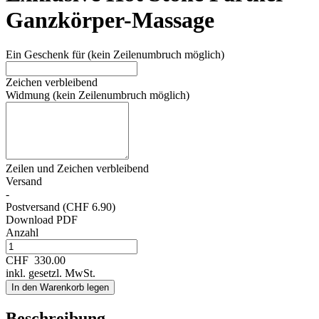
Ganzkörper-Massage
Ein Geschenk für (kein Zeilenumbruch möglich)
Zeichen verbleibend
Widmung (kein Zeilenumbruch möglich)
Zeilen und
Zeichen verbleibend
Versand
-
Postversand (CHF 6.90)
Download PDF
Anzahl
CHF
330.00
inkl. gesetzl. MwSt.
In den Warenkorb legen
Beschreibung