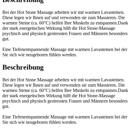
Bei der Hot Stone Massage arbeiten wir mit warmen Lavasteinen.
Diese legen wir Ihnen auf und verwenden sie zum Massieren. Die
warmen Steine (ca. 60°C) helfen Ihre Muskeln zu entspannen.Dank
der stark energetischen Wirkung hilft die Hot Stone-Massage
psychisch und physisch gestressten Frauen und Männern besonders
gut.
Eine Tiefenentspannende Massage mit warmen Lavasteinen bei der
Sie sich wie neugeboren fühlen werden.
Beschreibung
Bei der Hot Stone Massage arbeiten wir mit warmen Lavasteinen.
Diese legen wir Ihnen auf und verwenden sie zum Massieren. Die
warmen Steine (ca. 60°C) helfen Ihre Muskeln zu entspannen.Dank
der stark energetischen Wirkung hilft die Hot Stone-Massage
psychisch und physisch gestressten Frauen und Männern besonders
gut.
Eine Tiefenentspannende Massage mit warmen Lavasteinen bei der
Sie sich wie neugeboren fühlen werden.