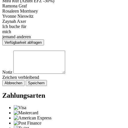
Mira Ruf (Azubi EFZ -30%)
Ramona Graf
Rosaleen Morrissey
Yvonne Nieswitz
Zaynah Axer
Ich buche für
mich
jemand anderen
Verfügbarkeit abfragen
Notiz
Zeichen verbleibend
Abbrechen
Speichern
Zahlungsarten